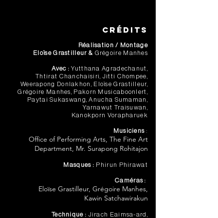
Crédits
Réalisation / Montage
Eloïse Grastilleur &
Grégoire Manhes
Avec :
Yutthana Agradechanut,
Thtirat Chanchaisiri, Jitti Chompee,
Weerapong Donlakhon, Eloïse Grastilleur,
Grégoire Manhes, Pakorn Musicaboonlert,
Paytai Sukaswang, Anucha Sumaman,
Yarnawut Traisuwan,
Kanokporn Vorapharuek​
Musiciens
:
Office of Performing Arts, The Fine Art
Department​, Mr. Surapong Rohitajon
Masques :
Phirun Phirawat​
Caméras :
Eloïse Grastilleur, Grégoire Manhes,
Kawin Satchawirakun
Technique :
Jirach Eaimsa-ard,