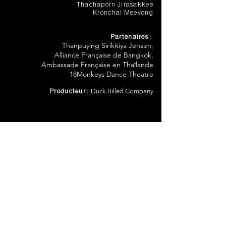
Thachaporn Jirasakkee
Kronchai Meevong
Partenaires :
Thanpuying Sirikitiya Jensen,
Alliance Française de Bangkok,
Ambassade Française en Thaïlande
18Monkeys Dance Theatre
Duck-Billed Company
Producteur :
Médias