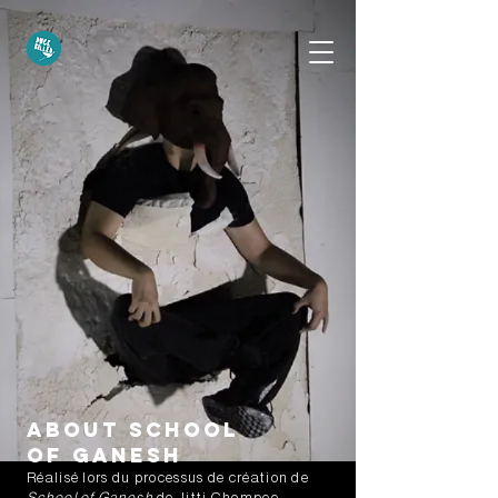
About school
of ganesh
Réalisé lors du processus de création de
School of Ganesh
de Jitti Chompee