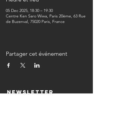
05 Dec 2025, 18:30 – 19:30
Centre Ken Saro Wiwa, Paris 20ème, 63 Rue
de Buzenval, 75020 Paris, France
Partager cet événement
Newsletter
>
The Duck-Billed Company is supported by the Association pour la Création et
l'Émergence dans les Arts Chorégraphiques (ACEAC)