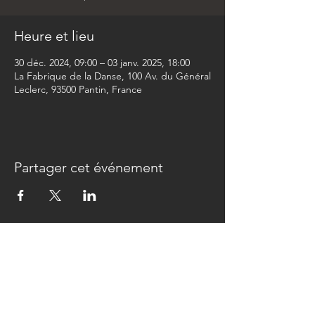
Heure et lieu
30 déc. 2024, 09:00 – 03 janv. 2025, 18:00
La Fabrique de la Danse, 100 Av. du Général
Leclerc, 93500 Pantin, France
Partager cet événement
Newsletter
>