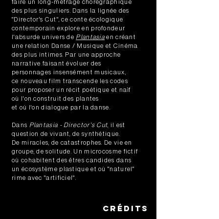
faire un long-métrage chorégraphique
des plus singuliers. Dans la lignée des
"Director's Cut", ce conte écologique
contemporain explore en profondeur
l'absurde univers de
Plantasia
en créant
une relation Danse / Musique et Cinéma
des plus intimes. Par une approche
narrative faisant évoluer des
personnages insensément musicaux,
ce nouveau film transcende les codes
pour proposer un récit poétique et naïf
où l'on construit des plantes
et où l'on dialogue par la danse.
Dans
Plantasia - Director's Cut
, il est
question de vivant, de synthétique.
De miracles, de catastrophes. De vie en
groupe, de solitude. Un microcosme fictif
où cohabitent des êtres candides dans
un écosystème plastique et où "naturel"
rime avec "artificiel".
Crédits