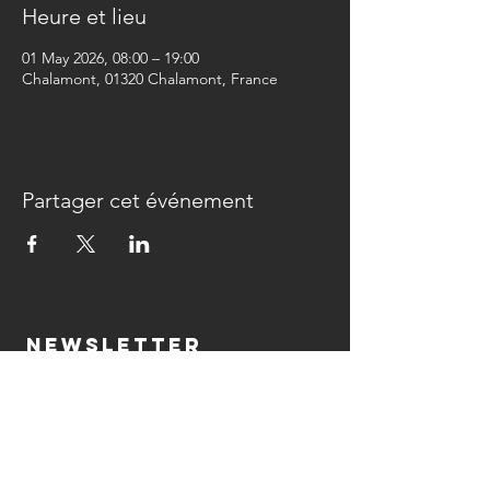
Heure et lieu
01 May 2026, 08:00 – 19:00
Chalamont, 01320 Chalamont, France
Partager cet événement
Newsletter
>
The Duck-Billed Company is supported by the Association pour la Création et
l'Émergence dans les Arts Chorégraphiques (ACEAC)