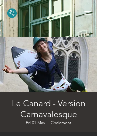
Le Canard - Version
Carnavalesque
Fri 01 May
  |  
Chalamont