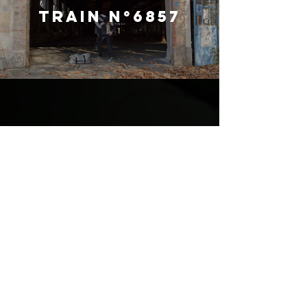
Train n°6857
Avant
Duck-Billed
Newsletter
>
The Duck-Billed Company is supported by the Association pour la Création et
l'Émergence dans les Arts Chorégraphiques (ACEAC)
The Duck-Billed Company is part of the
Hérissons-Nous
network, supported by the