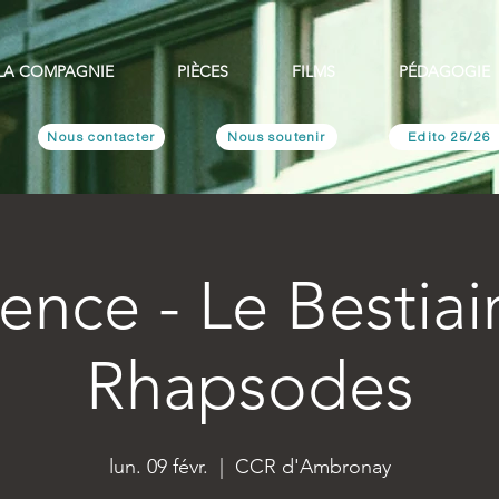
LA COMPAGNIE
PIÈCES
FILMS
PÉDAGOGIE
Nous contacter
Nous soutenir
Edito 25/26
ence - Le Bestiai
Rhapsodes
lun. 09 févr.
  |  
CCR d'Ambronay